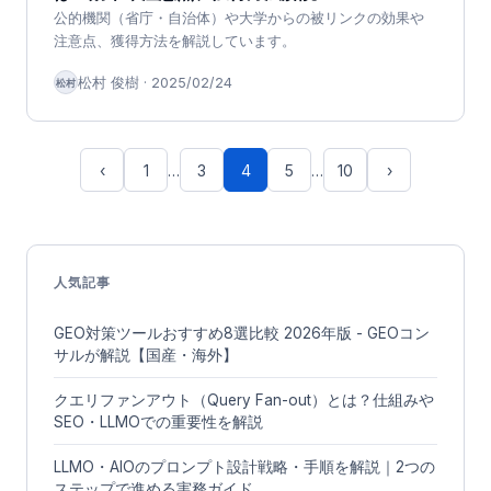
公的機関（省庁・自治体）や大学からの被リンクの効果や
注意点、獲得方法を解説しています。
松村 俊樹
·
2025/02/24
松村
‹
1
…
3
4
5
…
10
›
人気記事
GEO対策ツールおすすめ8選比較 2026年版 - GEOコン
サルが解説【国産・海外】
クエリファンアウト（Query Fan-out）とは？仕組みや
SEO・LLMOでの重要性を解説
LLMO・AIOのプロンプト設計戦略・手順を解説｜2つの
ステップで進める実務ガイド