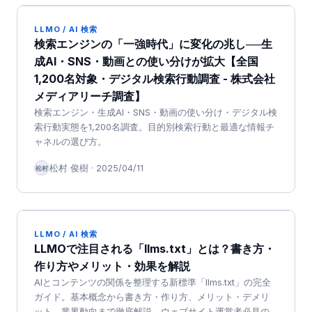
LLMO / AI 検索
検索エンジンの「一強時代」に変化の兆し──生
成AI・SNS・動画との使い分けが拡大【全国
1,200名対象・デジタル検索行動調査 - 株式会社
メディアリーチ調査】
検索エンジン・生成AI・SNS・動画の使い分け・デジタル検
索行動実態を1,200名調査。目的別検索行動と最適な情報チ
ャネルの選び方。
松村 俊樹
·
2025/04/11
松村
LLMO / AI 検索
LLMOで注目される「llms.txt」とは？書き方・
作り方やメリット・効果を解説
AIとコンテンツの関係を整理する新標準「llms.txt」の完全
ガイド。基本概念から書き方・作り方、メリット・デメリ
ット、業界動向まで徹底解説。ウェブサイト運営者必見の