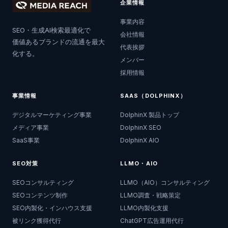
企業情報
事業内容
SEO・生成AI検索最適化で
会社情報
価値あるブランドの流通を最大
代表挨拶
化する。
メンバー
採用情報
事業情報
SAAS（DOLPHINX）
デジタルマーケティング事業
DolphinX 製品トップ
メディア事業
DolphinX SEO
SaaS事業
DolphinX AIO
SEO対策
LLMO・AIO
SEOコンサルティング
LLMO（AIO）コンサルティング
SEOコンテンツ制作
LLMO調査・戦略策定
SEO内製化・インハウス支援
LLMO内製化支援
被リンク獲得代行
ChatGPT広告運用代行