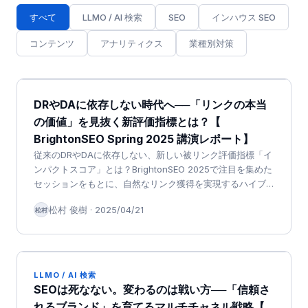
すべて
LLMO / AI 検索
SEO
インハウス SEO
コンテンツ
アナリティクス
業種別対策
DRやDAに依存しない時代へ──「リンクの本当
の価値」を見抜く新評価指標とは？【
BrightonSEO Spring 2025 講演レポート】
従来のDRやDAに依存しない、新しい被リンク評価指標「イ
ンパクトスコア」とは？BrightonSEO 2025で注目を集めた
セッションをもとに、自然なリンク獲得を実現するハイブ
リッド戦略の実践知を解説します。
松村 俊樹
·
2025/04/21
松村
LLMO / AI 検索
SEOは死なない。変わるのは戦い方──「信頼さ
れるブランド」を育てるマルチチャネル戦略【