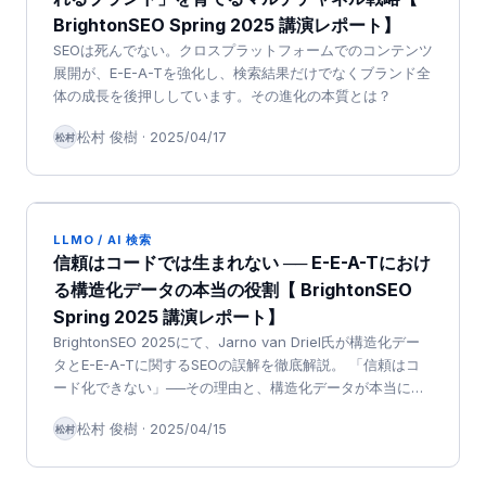
BrightonSEO Spring 2025 講演レポート】
SEOは死んでない。クロスプラットフォームでのコンテンツ
展開が、E-E-A-Tを強化し、検索結果だけでなくブランド全
体の成長を後押ししています。その進化の本質とは？
松村 俊樹
·
2025/04/17
松村
LLMO / AI 検索
信頼はコードでは生まれない ── E-E-A-Tにおけ
る構造化データの本当の役割【 BrightonSEO
Spring 2025 講演レポート】
BrightonSEO 2025にて、Jarno van Driel氏が構造化デー
タとE-E-A-Tに関するSEOの誤解を徹底解説。 「信頼はコ
ード化できない」──その理由と、構造化データが本当にコ
ンテンツをどう支えているのかをご紹介します。
松村 俊樹
·
2025/04/15
松村