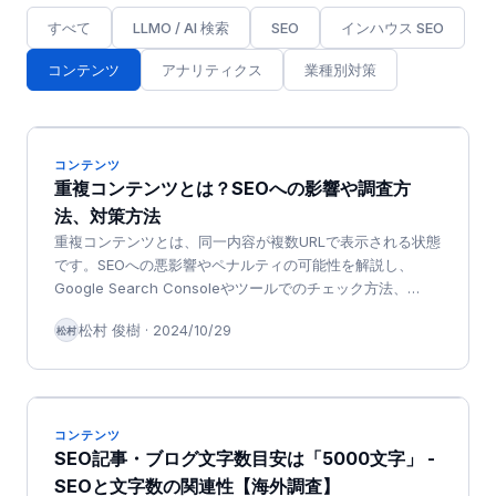
すべて
LLMO / AI 検索
SEO
インハウス SEO
コンテンツ
アナリティクス
業種別対策
コンテンツ
重複コンテンツとは？SEOへの影響や調査方
法、対策方法
重複コンテンツとは、同一内容が複数URLで表示される状態
です。SEOへの悪影響やペナルティの可能性を解説し、
Google Search Consoleやツールでのチェック方法、
canonicalタグなどの具体的な対策方法まで徹底解説しま
松村 俊樹
·
2024/10/29
松村
す。
コンテンツ
SEO記事・ブログ文字数目安は「5000文字」 -
SEOと文字数の関連性【海外調査】