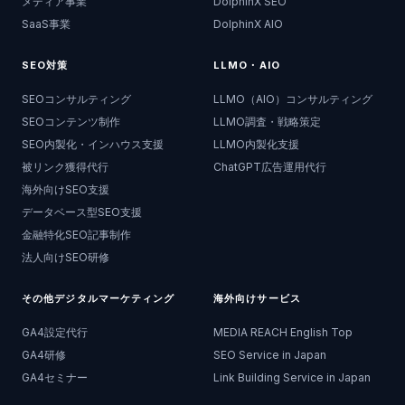
メディア事業
DolphinX SEO
SaaS事業
DolphinX AIO
SEO対策
LLMO・AIO
SEOコンサルティング
LLMO（AIO）コンサルティング
SEOコンテンツ制作
LLMO調査・戦略策定
SEO内製化・インハウス支援
LLMO内製化支援
被リンク獲得代行
ChatGPT広告運用代行
海外向けSEO支援
データベース型SEO支援
金融特化SEO記事制作
法人向けSEO研修
その他デジタルマーケティング
海外向けサービス
GA4設定代行
MEDIA REACH English Top
GA4研修
SEO Service in Japan
GA4セミナー
Link Building Service in Japan