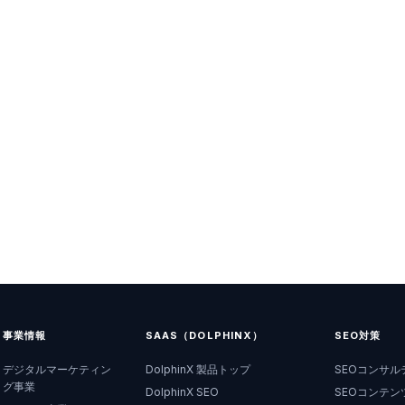
事業情報
SAAS（DOLPHINX）
SEO対策
デジタルマーケティン
DolphinX 製品トップ
SEOコンサル
グ事業
DolphinX SEO
SEOコンテン