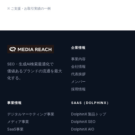
※ ご支援・お取引実績の一例
企業情報
事業内容
SEO・生成AI検索最適化で
会社情報
価値あるブランドの流通を最大
代表挨拶
化する。
メンバー
採用情報
事業情報
SAAS（DOLPHINX）
デジタルマーケティング事業
DolphinX 製品トップ
メディア事業
DolphinX SEO
SaaS事業
DolphinX AIO