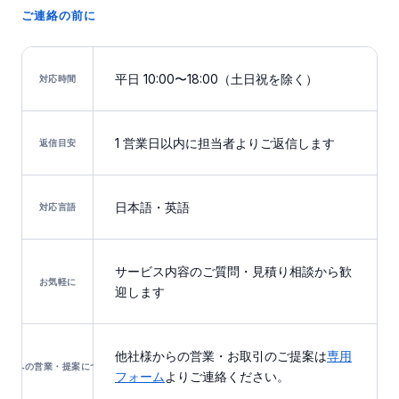
ご連絡の前に
平日 10:00〜18:00（土日祝を除く）
対応時間
1 営業日以内に担当者よりご返信します
返信目安
日本語・英語
対応言語
サービス内容のご質問・見積り相談から歓
お気軽に
迎します
他社様からの営業・お取引のご提案は
専用
当社への営業・提案について
フォーム
よりご連絡ください。