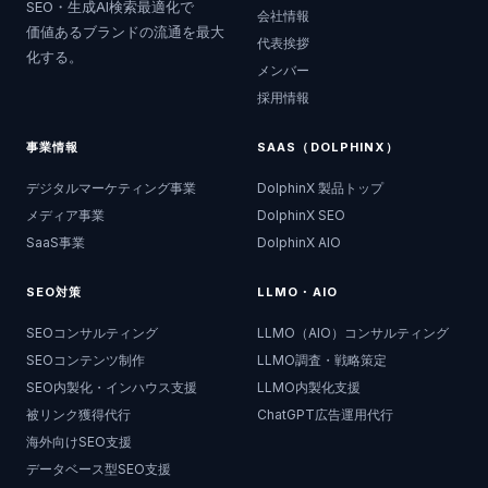
SEO・生成AI検索最適化で
会社情報
価値あるブランドの流通を最大
代表挨拶
化する。
メンバー
採用情報
事業情報
SAAS（DOLPHINX）
デジタルマーケティング事業
DolphinX 製品トップ
メディア事業
DolphinX SEO
SaaS事業
DolphinX AIO
SEO対策
LLMO・AIO
SEOコンサルティング
LLMO（AIO）コンサルティング
SEOコンテンツ制作
LLMO調査・戦略策定
SEO内製化・インハウス支援
LLMO内製化支援
被リンク獲得代行
ChatGPT広告運用代行
海外向けSEO支援
データベース型SEO支援