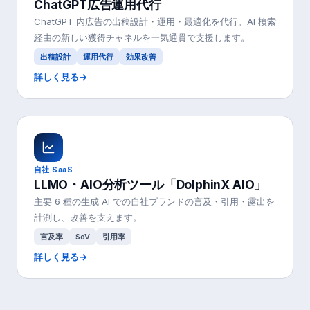
ChatGPT広告運用代行
ChatGPT 内広告の出稿設計・運用・最適化を代行。AI 検索
経由の新しい獲得チャネルを一気通貫で支援します。
出稿設計
運用代行
効果改善
詳しく見る
→
自社 SaaS
LLMO・AIO分析ツール「DolphinX AIO」
主要 6 種の生成 AI での自社ブランドの言及・引用・露出を
計測し、改善を支えます。
言及率
SoV
引用率
詳しく見る
→