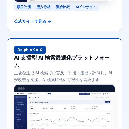
順位計測
流入分析
競合比較
AIインサイト
公式サイトで見る →
DolphinX AIO
AI 支援型 AI 検索最適化プラットフォー
ム
主要な生成 AI 検索での言及・引用・露出を計測し、AI
が改善を支援。AI 検索時代の可視性を高めます。