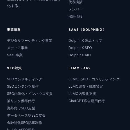
代表挨拶
化する。
メンバー
採用情報
事業情報
SAAS（DOLPHINX）
デジタルマーケティング事業
DolphinX 製品トップ
メディア事業
DolphinX SEO
SaaS事業
DolphinX AIO
SEO対策
LLMO・AIO
SEOコンサルティング
LLMO（AIO）コンサルティング
SEOコンテンツ制作
LLMO調査・戦略策定
SEO内製化・インハウス支援
LLMO内製化支援
被リンク獲得代行
ChatGPT広告運用代行
海外向けSEO支援
データベース型SEO支援
金融特化SEO記事制作
法人向けSEO研修