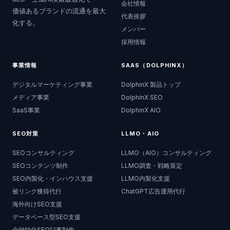
会社情報
価値あるブランドの流通を最大
代表挨拶
化する。
メンバー
採用情報
事業情報
SAAS（DOLPHINX）
デジタルマーケティング事業
DolphinX 製品トップ
メディア事業
DolphinX SEO
SaaS事業
DolphinX AIO
SEO対策
LLMO・AIO
SEOコンサルティング
LLMO（AIO）コンサルティング
SEOコンテンツ制作
LLMO調査・戦略策定
SEO内製化・インハウス支援
LLMO内製化支援
被リンク獲得代行
ChatGPT広告運用代行
海外向けSEO支援
データベース型SEO支援
金融特化SEO記事制作