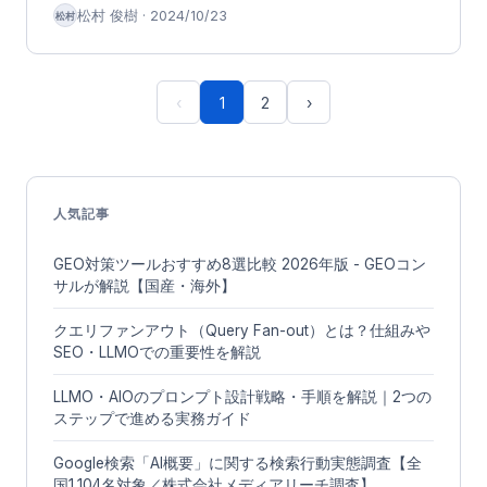
松村 俊樹
·
2024/10/23
松村
を網羅
‹
1
2
›
人気記事
GEO対策ツールおすすめ8選比較 2026年版 - GEOコン
サルが解説【国産・海外】
クエリファンアウト（Query Fan-out）とは？仕組みや
SEO・LLMOでの重要性を解説
LLMO・AIOのプロンプト設計戦略・手順を解説｜2つの
ステップで進める実務ガイド
Google検索「AI概要」に関する検索行動実態調査【全
国1,104名対象／株式会社メディアリーチ調査】