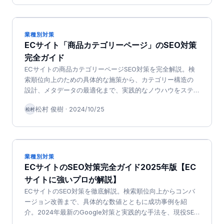
業種別対策
ECサイト「商品カテゴリーページ」のSEO対策
完全ガイド
ECサイトの商品カテゴリーページSEO対策を完全解説。検
索順位向上のための具体的な施策から、カテゴリー構造の
設計、メタデータの最適化まで、実践的なノウハウをステ
ップバイステップで紹介。安定した集客を実現するための
松村 俊樹
·
2024/10/25
松村
必須知識を網羅。
業種別対策
ECサイトのSEO対策完全ガイド2025年版【EC
サイトに強いプロが解説】
ECサイトのSEO対策を徹底解説。検索順位向上からコンバ
ージョン改善まで、具体的な数値とともに成功事例を紹
介。2024年最新のGoogle対策と実践的な手法を、現役SEO
コンサルタントが完全ガイド。初心者でも実践できる施策