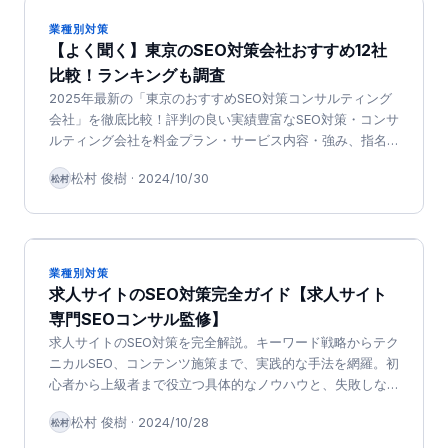
業種別対策
【よく聞く】東京のSEO対策会社おすすめ12社
比較！ランキングも調査
2025年最新の「東京のおすすめSEO対策コンサルティング
会社」を徹底比較！評判の良い実績豊富なSEO対策・コンサ
ルティング会社を料金プラン・サービス内容・強み、指名
検索数ランキングなど紹介
松村 俊樹
·
2024/10/30
松村
業種別対策
求人サイトのSEO対策完全ガイド【求人サイト
専門SEOコンサル監修】
求人サイトのSEO対策を完全解説。キーワード戦略からテク
ニカルSEO、コンテンツ施策まで、実践的な手法を網羅。初
心者から上級者まで役立つ具体的なノウハウと、失敗しな
いための重要ポイントを詳しく紹介。応募率向上につなが
松村 俊樹
·
2024/10/28
松村
るSEO対策の全てを網羅。