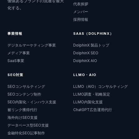
価値あるブランドの流通を最大
代表挨拶
化する。
メンバー
採用情報
事業情報
SAAS（DOLPHINX）
デジタルマーケティング事業
DolphinX 製品トップ
メディア事業
DolphinX SEO
SaaS事業
DolphinX AIO
SEO対策
LLMO・AIO
SEOコンサルティング
LLMO（AIO）コンサルティング
SEOコンテンツ制作
LLMO調査・戦略策定
SEO内製化・インハウス支援
LLMO内製化支援
被リンク獲得代行
ChatGPT広告運用代行
海外向けSEO支援
データベース型SEO支援
金融特化SEO記事制作