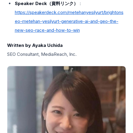
Speaker Deck（資料リンク）
：
https://speakerdeck.com/metehanyesilyurt/brightons
eo-metehan-yesilyurt-generative-ai-and-geo-the-
new-seo-race-and-how-to-win
Written by Ayaka Uchida
SEO Consultant, MediaReach, Inc.