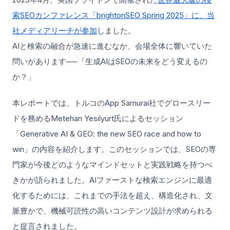
索SEOカンファレンス「brightonSEO Spring 2025」に、当
社メディアリーチが参加
しました。
AIと検索の融合が急速に進むなか、会場全体に響いていた
問いがあります──「生成AIはSEOの未来をどう変えるの
か？」
本レポートでは、トルコのApp Samurai社でグロースリー
ドを務めるMetehan Yesilyurt氏によるセッション
「Generative AI & GEO: the new SEO race and how to
win」の内容を紹介します。このセッションでは、SEOの専
門家が今後どのようなマインドセットと実践戦略を持つべ
きかが語られました。AIファーストな検索エンジンに最適
化するためには、これまでの手法を超え、構造化され、文
脈豊かで、機械可読性の高いコンテンツ設計が求められる
と提言されました。