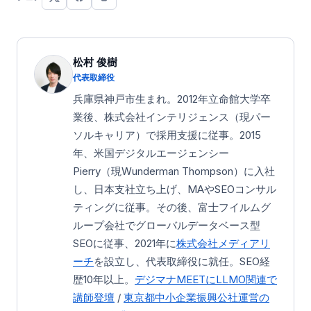
松村 俊樹
代表取締役
兵庫県神戸市生まれ。2012年立命館大学卒
業後、株式会社インテリジェンス（現パー
ソルキャリア）で採用支援に従事。2015
年、米国デジタルエージェンシー
Pierry（現Wunderman Thompson）に入社
し、日本支社立ち上げ、MAやSEOコンサル
ティングに従事。その後、富士フイルムグ
ループ会社でグローバルデータベース型
SEOに従事、2021年に
株式会社メディアリ
ーチ
を設立し、代表取締役に就任。SEO経
歴10年以上。
デジマナMEETにLLMO関連で
講師登壇
/
東京都中小企業振興公社運営の