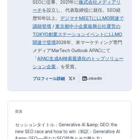
SEOに従事、2021年に
株式会社メディアリ
ーチ
を設立し、代表取締役に就任。SEO経
歴10年以上。
デジマナMEETにLLMO関連で
講師登壇
/
東京都中小企業振興公社運営の
TOKYO創業ステーション
イベントにLLMO
関連で登壇
2026年、米マーケティング専門
メディアMarTech Outlook APACにて
「
APAC生成AI検索最適化のトップソリュー
ション企業
」を受賞。
プロフィール詳細
X
LinkedIn
目次
セッションタイトル：Generative AI &amp; GEO: the
new SEO race and how to win（和訳：Generative AI
&amp; GEO──新たなSEO競争とその勝ち方）