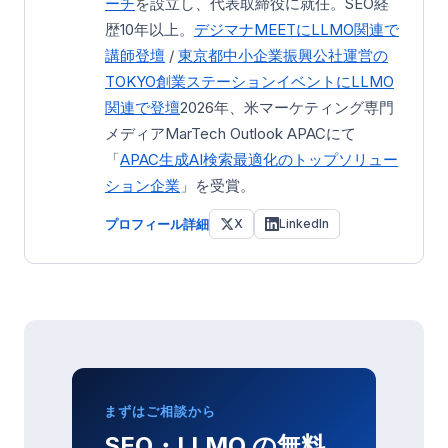
ーチ
を設立し、代表取締役に就任。SEO経
歴10年以上。
デジマナMEETにLLMO関連で
講師登壇
/
東京都中小企業振興公社運営の
TOKYO創業ステーション
イベントにLLMO
関連で登壇
2026年、米マーケティング専門
メディアMarTech Outlook APACにて
「
APAC生成AI検索最適化のトップソリュー
ション企業
」を受賞。
プロフィール詳細
X
LinkedIn
まずはご相談から
SEO・LLMO の無料