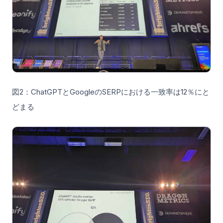
図2：ChatGPTとGoogleのSERPにおける一致率は12％にと
どまる