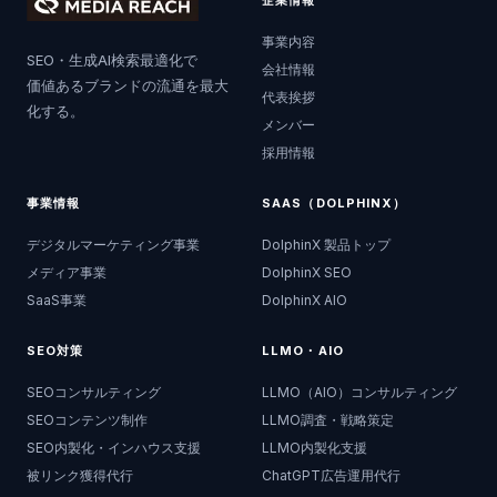
企業情報
事業内容
SEO・生成AI検索最適化で
会社情報
価値あるブランドの流通を最大
代表挨拶
化する。
メンバー
採用情報
事業情報
SAAS（DOLPHINX）
デジタルマーケティング事業
DolphinX 製品トップ
メディア事業
DolphinX SEO
SaaS事業
DolphinX AIO
SEO対策
LLMO・AIO
SEOコンサルティング
LLMO（AIO）コンサルティング
SEOコンテンツ制作
LLMO調査・戦略策定
SEO内製化・インハウス支援
LLMO内製化支援
被リンク獲得代行
ChatGPT広告運用代行