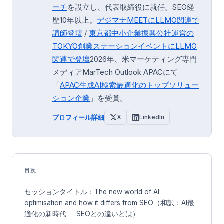
ーチ
を設立し、代表取締役に就任。SEO経
歴10年以上。
デジマナMEETにLLMO関連で
講師登壇
/
東京都中小企業振興公社運営の
TOKYO創業ステーション
イベントにLLMO
関連で登壇
2026年、米マーケティング専門
メディアMarTech Outlook APACにて
「
APAC生成AI検索最適化のトップソリュー
ション企業
」を受賞。
プロフィール詳細
X
LinkedIn
目次
セッションタイトル：The new world of AI
optimisation and how it differs from SEO（和訳：AI最
適化の新時代──SEOとの違いとは）