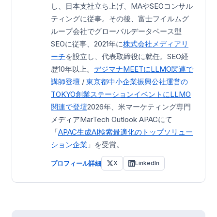
し、日本支社立ち上げ、MAやSEOコンサル
ティングに従事。その後、富士フイルムグ
ループ会社でグローバルデータベース型
SEOに従事、2021年に
株式会社メディアリ
ーチ
を設立し、代表取締役に就任。SEO経
歴10年以上。
デジマナMEETにLLMO関連で
講師登壇
/
東京都中小企業振興公社運営の
TOKYO創業ステーション
イベントにLLMO
関連で登壇
2026年、米マーケティング専門
メディアMarTech Outlook APACにて
「
APAC生成AI検索最適化のトップソリュー
ション企業
」を受賞。
プロフィール詳細
X
LinkedIn