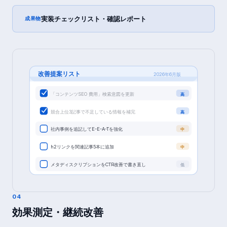
実装チェックリスト・確認レポート
成果物
改善提案リスト
2026年6月版
「コンテンツSEO 費用」検索意図を更新
高
競合上位3記事で不足している情報を補完
高
社内事例を追記してE-E-A-Tを強化
中
h2リンクを関連記事5本に追加
中
メタディスクリプションをCTR改善で書き直し
低
04
効果測定・継続改善