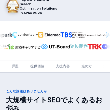
Search
Optimization Solutions
in APAC 2026
課題
提供価値
支援内容
進め方
選
こんな課題はありませんか
大規模サイトSEO
でよくあるお
悩み