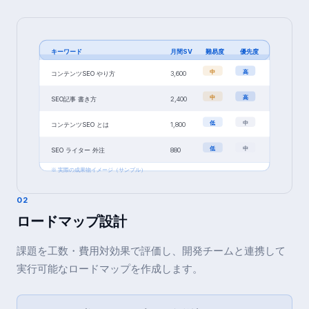
キーワード
月間SV
難易度
優先度
中
高
コンテンツSEO やり方
3,600
中
高
SEO記事 書き方
2,400
低
中
コンテンツSEO とは
1,800
低
中
SEO ライター 外注
880
※ 実際の成果物イメージ（サンプル）
02
ロードマップ設計
課題を工数・費用対効果で評価し、開発チームと連携して
実行可能なロードマップを作成します。