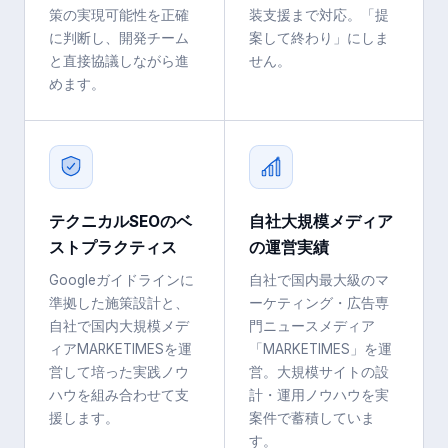
策の実現可能性を正確
装支援まで対応。「提
に判断し、開発チーム
案して終わり」にしま
と直接協議しながら進
せん。
めます。
テクニカルSEOのベ
自社大規模メディア
ストプラクティス
の運営実績
Googleガイドラインに
自社で国内最大級のマ
準拠した施策設計と、
ーケティング・広告専
自社で国内大規模メデ
門ニュースメディア
ィアMARKETIMESを運
「MARKETIMES」を運
営して培った実践ノウ
営。大規模サイトの設
ハウを組み合わせて支
計・運用ノウハウを実
援します。
案件で蓄積していま
す。