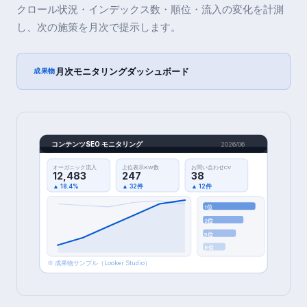
クロール状況・インデックス数・順位・流入の変化を計測
し、次の施策を月次で提示します。
月次モニタリングダッシュボード
成果物
コンテンツSEO モニタリング
2026/06
オーガニック流入
上位表示KW数
お問い合わせCV
12,483
247
38
▲ 18.4%
▲ 32件
▲ 12件
1位
2位
5位
8位
※ 成果物サンプル（Looker Studio）