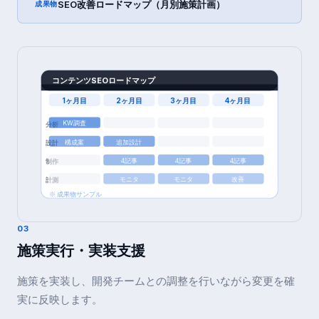
SEO改善ロードマップ（月別施策計画）
成果物
コンテンツSEOロードマップ
1ヶ月目
2ヶ月目
3ヶ月目
4ヶ月目
KW調査
分析
構成案
追加設計
設計
4記事
4記事
4記事
制作
モニタ
モニタ
改善
計測
※ 成果物サンプル
03
施策実行・実装支援
施策を実装し、開発チームとの調整を行いながら変更を確
実に反映します。