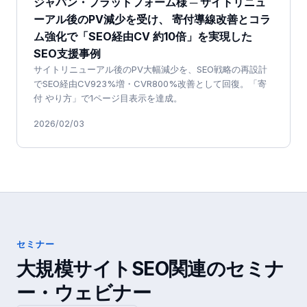
ジャパン・プラットフォーム様 ─ サイトリニュ
ーアル後のPV減少を受け、 寄付導線改善とコラ
ム強化で「SEO経由CV 約10倍」を実現した
SEO支援事例
サイトリニューアル後のPV大幅減少を、SEO戦略の再設計
でSEO経由CV923%増・CVR800%改善として回復。「寄
付 やり方」で1ページ目表示を達成。
2026/02/03
セミナー
大規模サイトSEO
関連のセミナ
ー・ウェビナー