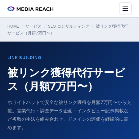
HOME
/
サービス
/
SEO コンサルティング
/
被リンク獲得代行
サービス（月額7万円〜）
LINK BUILDING
被リンク獲得代行サービ
ス（月額7万円〜）
ホワイトハットで安全な被リンク獲得を月額7万円〜から支
援。営業代行・調査データ企画・インタビュー記事掲載な
ど複数の手法を組み合わせ、ドメインの評価を継続的に高
めます。