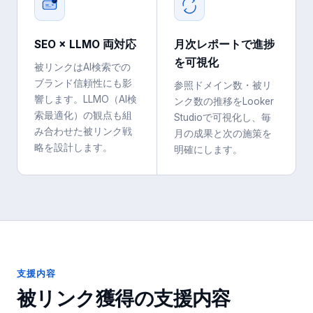
SEO × LLMO 両対応
月次レポートで進捗
を可視化
被リンクはAI検索での
ブランド信頼性にも影
参照ドメイン数・被リ
響します。LLMO（AI検
ンク数の推移をLooker
索最適化）の観点も組
Studioで可視化し、毎
み合わせた被リンク戦
月の成果と次の施策を
略を設計します。
明確にします。
支援内容
被リンク獲得
の支援内容