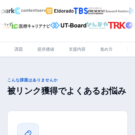
課題
提供価値
支援内容
進め方
選
こんな課題はありませんか
被リンク獲得
でよくあるお悩み