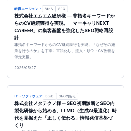
転職エージェント
BtoB
SEO
株式会社エムエム総研様 — 非指名キーワードか
らのCV継続獲得を実現。「マーキャリNEXT
CAREER」の集客基盤を強化したSEO戦略再設
計
非指名キーワードからのCV継続獲得を実現。「なぜその施
策を行うのか」を丁寧に言語化し、流入・順位・CV改善を
伴走支援。
2026/05/27
IT・ソフトウェア
BtoB
SEO内製化
株式会社メタテクノ様 ─ SEO初期診断とSEO内
製化研修から始める、LLMO（生成AI最適化）時
代を見据えた「正しく伝わる」情報発信基盤づ
くり