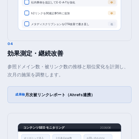
社内事例を追記してE-E-A-Tを強化
中
h2リンクを関連記事5本に追加
中
メタディスクリプションをCTR改善で書き直し
低
04
効果測定・継続改善
参照ドメイン数・被リンク数の推移と順位変化を計測し、
次月の施策を調整します。
月次被リンクレポート（Ahrefs連携）
成果物
コンテンツSEO モニタリング
2026/06
オーガニック流入
上位表示KW数
お問い合わせCV