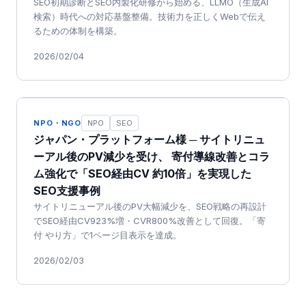
SEO初期診断とSEO内製化研修から始める、LLMO（生成AI
検索）時代への対応基盤整備。技術力を正しくWebで伝え
るための体制を構築。
2026/02/04
NPO・NGO
NPO
SEO
ジャパン・プラットフォーム様 ─ サイトリニュ
ーアル後のPV減少を受け、 寄付導線改善とコラ
ム強化で「SEO経由CV 約10倍」を実現した
SEO支援事例
サイトリニューアル後のPV大幅減少を、SEO戦略の再設計
でSEO経由CV923%増・CVR800%改善として回復。「寄
付 やり方」で1ページ目表示を達成。
2026/02/03