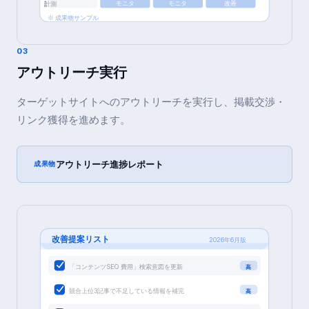
モニタ
モニタ
改善
計測
※ 成果物サンプル
03
アウトリーチ実行
ターゲットサイトへのアウトリーチを実行し、掲載交渉・
リンク獲得を進めます。
アウトリーチ進捗レポート
成果物
改善提案リスト
2026年6月版
「コンテンツSEO 費用」検索意図を更新
高
競合上位3記事で不足している情報を補完
高