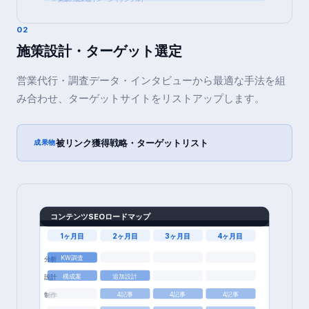
02
施策設計・ターゲット選定
営業代行・調査データ・インタビューから最適な手法を組
み合わせ、ターゲットサイトをリストアップします。
被リンク獲得戦略・ターゲットリスト
成果物
コンテンツSEOロードマップ
1ヶ月目
2ヶ月目
3ヶ月目
4ヶ月目
KW調査
分析
構成案
追加設計
設計
4記事
4記事
4記事
制作