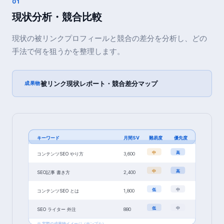
01
現状分析・競合比較
現状の被リンクプロフィールと競合の差分を分析し、どの
手法で何を狙うかを整理します。
被リンク現状レポート・競合差分マップ
成果物
キーワード
月間SV
難易度
優先度
中
高
コンテンツSEO やり方
3,600
中
高
SEO記事 書き方
2,400
低
中
コンテンツSEO とは
1,800
低
中
SEO ライター 外注
880
※ 実際の成果物イメージ（サンプル）