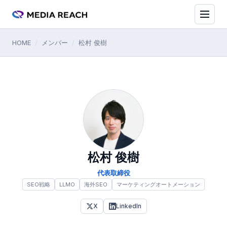
HOME
/
メンバー
/
松村 俊樹
松村 俊樹
代表取締役
SEO戦略
LLMO
海外SEO
マーケティングオートメーション
X
LinkedIn