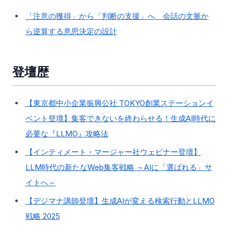
「注意の獲得」から「判断の支援」へ 会話の文脈か
ら逆算する意思決定の設計
登壇歴
【東京都中小企業振興公社 TOKYO創業ステーションイ
ベント登壇】集客できないを終わらせる！生成AI時代に
必要な『LLMO』攻略法
【インティメート・マージャー社ウェビナー登壇】
LLM時代の新たなWeb集客戦略 ～AIに「選ばれる」サ
イトへ～
【デジマナ講師登壇】生成AIが変える検索行動とLLMO
戦略 2025