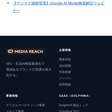
【デジマナ講師登壇】Google AI Mode徹底解説ウェビ
ナー
企業情報
事業内容
SEO・生成AI検索最適化で
会社情報
価値あるブランドの流通を最大
代表挨拶
化する。
メンバー
採用情報
事業情報
SAAS（DOLPHINX）
デジタルマーケティング事業
DolphinX 製品トップ
メディア事業
DolphinX SEO