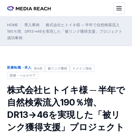
HOME
/
導入事例
/
株式会社ヒトイキ様 ─ 半年で自然検索流入
190％増、DR13→46を実現した「被リンク獲得支援」プロジェクト
成功事例
医療転職・求人
BtoB
被リンク獲得
ドメイン強化
医療・ヘルスケア
株式会社ヒトイキ様 ─ 半年で
自然検索流入190％増、
DR13→46を実現した「被リ
ンク獲得支援」プロジェクト