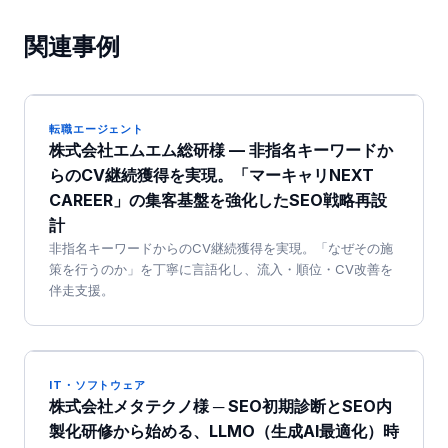
関連事例
転職エージェント
株式会社エムエム総研様 — 非指名キーワードか
らのCV継続獲得を実現。「マーキャリNEXT
CAREER」の集客基盤を強化したSEO戦略再設
計
非指名キーワードからのCV継続獲得を実現。「なぜその施
策を行うのか」を丁寧に言語化し、流入・順位・CV改善を
伴走支援。
IT・ソフトウェア
株式会社メタテクノ様 ─ SEO初期診断とSEO内
製化研修から始める、LLMO（生成AI最適化）時