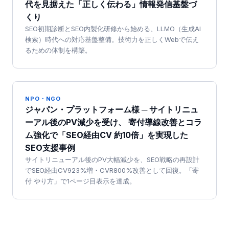
代を見据えた「正しく伝わる」情報発信基盤づ
くり
SEO初期診断とSEO内製化研修から始める、LLMO（生成AI
検索）時代への対応基盤整備。技術力を正しくWebで伝え
るための体制を構築。
NPO・NGO
ジャパン・プラットフォーム様 ─ サイトリニュ
ーアル後のPV減少を受け、 寄付導線改善とコラ
ム強化で「SEO経由CV 約10倍」を実現した
SEO支援事例
サイトリニューアル後のPV大幅減少を、SEO戦略の再設計
でSEO経由CV923%増・CVR800%改善として回復。「寄
付 やり方」で1ページ目表示を達成。