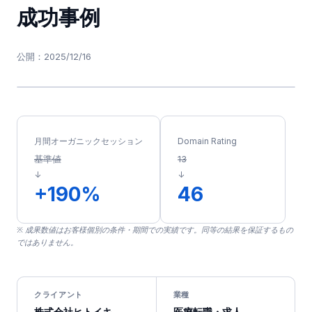
成功事例
公開：
2025/12/16
月間オーガニックセッション
Domain Rating
基準値
13
↓
↓
+190%
46
※ 成果数値はお客様個別の条件・期間での実績です。同等の結果を保証するもの
ではありません。
クライアント
業種
株式会社ヒトイキ
医療転職・求人