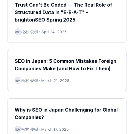
Trust Can’t Be Coded — The Real Role of
Structured Data in "E-E-A-T" -
brightonSEO Spring 2025
松村 俊樹
·
April 14, 2025
松村
SEO in Japan: 5 Common Mistakes Foreign
Companies Make (and How to Fix Them)
松村 俊樹
·
March 21, 2025
松村
Why is SEO in Japan Challenging for Global
Companies?
松村 俊樹
·
March 17, 2025
松村