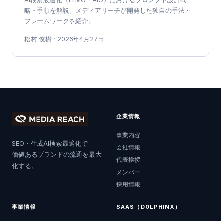
AI検索最適化（LLMO・AIO）におけるプロンプト設計戦
略・手順を解説。メディアリーチが開発した独自の手法・
フレームワークを紹介。
松村 俊樹
·
2026年4月27日
企業情報
事業内容
SEO・生成AI検索最適化で
会社情報
価値あるブランドの流通を最大
代表挨拶
化する。
メンバー
採用情報
事業情報
SAAS（DOLPHINX）