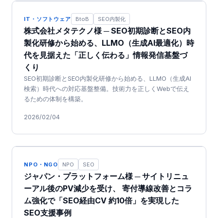
IT・ソフトウェア
BtoB
SEO内製化
株式会社メタテクノ様 ─ SEO初期診断とSEO内
製化研修から始める、LLMO（生成AI最適化）時
代を見据えた「正しく伝わる」情報発信基盤づ
くり
SEO初期診断とSEO内製化研修から始める、LLMO（生成AI
検索）時代への対応基盤整備。技術力を正しくWebで伝え
るための体制を構築。
2026/02/04
NPO・NGO
NPO
SEO
ジャパン・プラットフォーム様 ─ サイトリニュ
ーアル後のPV減少を受け、 寄付導線改善とコラ
ム強化で「SEO経由CV 約10倍」を実現した
SEO支援事例