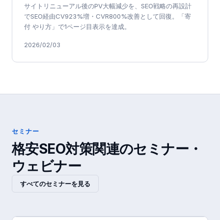
サイトリニューアル後のPV大幅減少を、SEO戦略の再設計
でSEO経由CV923%増・CVR800%改善として回復。「寄
付 やり方」で1ページ目表示を達成。
2026/02/03
セミナー
格安SEO対策
関連のセミナー・
ウェビナー
すべてのセミナーを見る