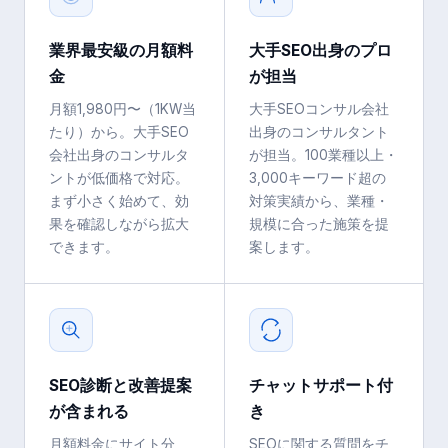
業界最安級の月額料
大手SEO出身のプロ
金
が担当
月額1,980円〜（1KW当
大手SEOコンサル会社
たり）から。大手SEO
出身のコンサルタント
会社出身のコンサルタ
が担当。100業種以上・
ントが低価格で対応。
3,000キーワード超の
まず小さく始めて、効
対策実績から、業種・
果を確認しながら拡大
規模に合った施策を提
できます。
案します。
SEO診断と改善提案
チャットサポート付
が含まれる
き
月額料金にサイト分
SEOに関する質問をチ