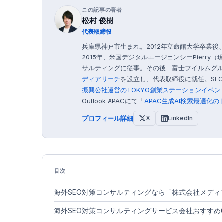
この記事の著者
松村 俊樹
代表取締役
兵庫県神戸市生まれ。2012年立命館大学卒業
2015年、米国デジタルエージェンシーPierry（
サルティングに従事。その後、富士フイルムグルー
ディアリーチ
を設立し、代表取締役に就任。SEO
振興公社運営の
TOKYO創業ステーション
イベン
Outlook APACにて「
APAC生成AI検索最適化
プロフィール詳細
X
LinkedIn
目次
海外SEO対策コンサルティングなら「株式会社メデ
海外SEO対策コンサルティングサービス会社おすすめ