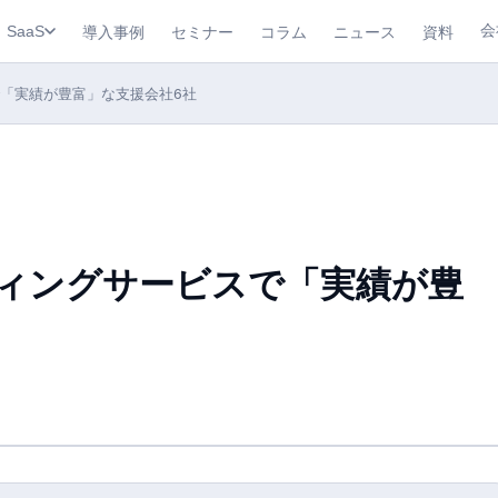
会
導入事例
セミナー
コラム
ニュース
資料
SaaS
で「実績が豊富」な支援会社6社
ティングサービスで「実績が豊