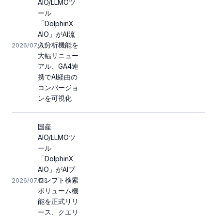
AIO/LLMOツ
ール
「DolphinX
AIO」がAI流
入分析機能を
2026/07/31
大幅リニュー
アル、GA4連
携でAI経由の
コンバージョ
ンを可視化
国産
AIO/LLMOツ
ール
「DolphinX
AIO」がAIプ
ロンプト検索
2026/07/23
ボリューム機
能を正式リリ
ース、クエリ