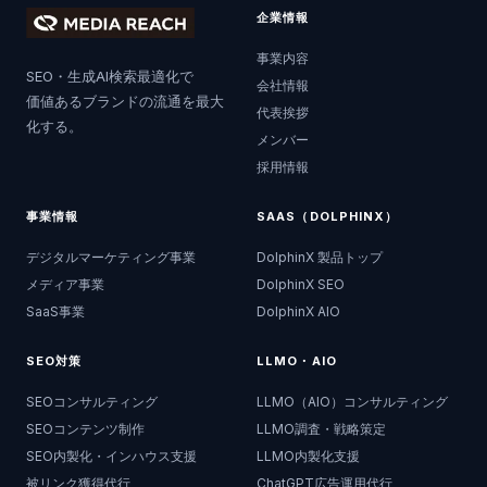
企業情報
事業内容
SEO・生成AI検索最適化で
会社情報
価値あるブランドの流通を最大
代表挨拶
化する。
メンバー
採用情報
事業情報
SAAS（DOLPHINX）
デジタルマーケティング事業
DolphinX 製品トップ
メディア事業
DolphinX SEO
SaaS事業
DolphinX AIO
SEO対策
LLMO・AIO
SEOコンサルティング
LLMO（AIO）コンサルティング
SEOコンテンツ制作
LLMO調査・戦略策定
SEO内製化・インハウス支援
LLMO内製化支援
被リンク獲得代行
ChatGPT広告運用代行