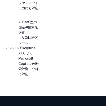
ファンアウト
出力にも対応
AI SaaS型の
国産AI検索最
適化
（AIO/LLMO）
ツール
『DolphinX
2026/07/13
AIO』が、
Microsoft
CopilotのAI検
索計測・分析
に対応