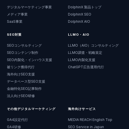
デジタルマーケティング事業
DolphinX 製品トップ
メディア事業
DolphinX SEO
SaaS事業
DolphinX AIO
SEO対策
LLMO・AIO
SEOコンサルティング
LLMO（AIO）コンサルティング
SEOコンテンツ制作
LLMO調査・戦略策定
SEO内製化・インハウス支援
LLMO内製化支援
被リンク獲得代行
ChatGPT広告運用代行
海外向けSEO支援
データベース型SEO支援
金融特化SEO記事制作
法人向けSEO研修
その他デジタルマーケティング
海外向けサービス
GA4設定代行
MEDIA REACH English Top
GA4研修
SEO Service in Japan