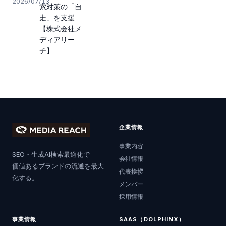
2026/07/13
索対策の「自
走」を支援
【株式会社メ
ディアリー
チ】
企業情報
事業内容
SEO・生成AI検索最適化で
会社情報
価値あるブランドの流通を最大
代表挨拶
化する。
メンバー
採用情報
事業情報
SAAS（DOLPHINX）