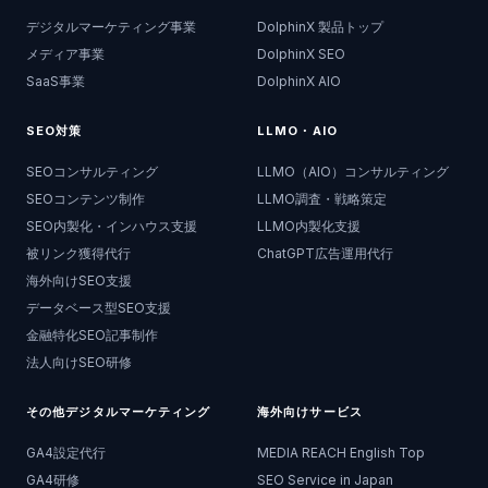
デジタルマーケティング事業
DolphinX 製品トップ
メディア事業
DolphinX SEO
SaaS事業
DolphinX AIO
SEO対策
LLMO・AIO
SEOコンサルティング
LLMO（AIO）コンサルティング
SEOコンテンツ制作
LLMO調査・戦略策定
SEO内製化・インハウス支援
LLMO内製化支援
被リンク獲得代行
ChatGPT広告運用代行
海外向けSEO支援
データベース型SEO支援
金融特化SEO記事制作
法人向けSEO研修
その他デジタルマーケティング
海外向けサービス
GA4設定代行
MEDIA REACH English Top
GA4研修
SEO Service in Japan