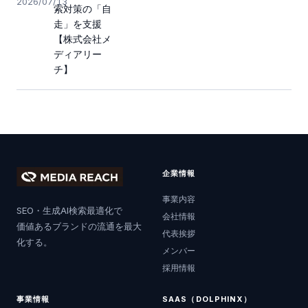
2026/07/13
索対策の「自
走」を支援
【株式会社メ
ディアリー
チ】
企業情報
事業内容
SEO・生成AI検索最適化で
会社情報
価値あるブランドの流通を最大
代表挨拶
化する。
メンバー
採用情報
事業情報
SAAS（DOLPHINX）