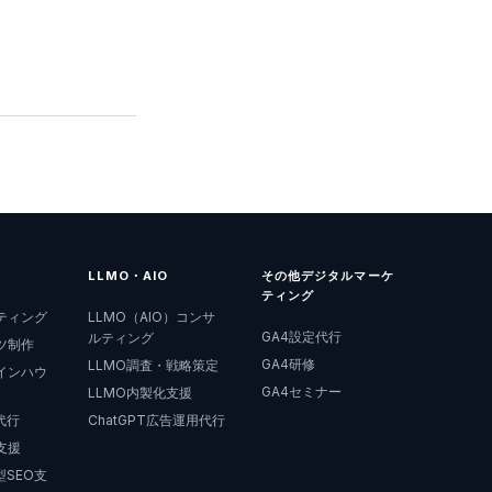
LLMO・AIO
その他デジタルマーケ
ティング
ティング
LLMO（AIO）コンサ
GA4設定代行
ルティング
ツ制作
GA4研修
LLMO調査・戦略策定
インハウ
GA4セミナー
LLMO内製化支援
代行
ChatGPT広告運用代行
支援
SEO支