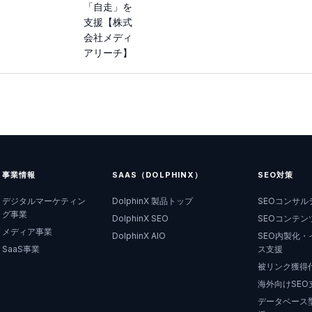
「自走」を
支援【株式
会社メディ
アリーチ】
事業情報
SAAS（DOLPHINX）
SEO対策
デジタルマーケティン
DolphinX 製品トップ
SEOコンサル
グ事業
DolphinX SEO
SEOコンテン
メディア事業
DolphinX AIO
SEO内製化・
SaaS事業
ス支援
被リンク獲得
海外向けSEO
データベース型