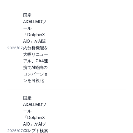
国産
AIO/LLMOツ
ール
「DolphinX
AIO」がAI流
入分析機能を
2026/07/31
大幅リニュー
アル、GA4連
携でAI経由の
コンバージョ
ンを可視化
国産
AIO/LLMOツ
ール
「DolphinX
AIO」がAIプ
ロンプト検索
2026/07/23