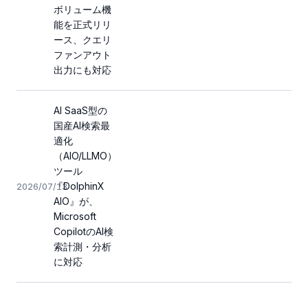
ボリューム機
能を正式リリ
ース、クエリ
ファンアウト
出力にも対応
AI SaaS型の
国産AI検索最
適化
（AIO/LLMO）
ツール
『DolphinX
2026/07/13
AIO』が、
Microsoft
CopilotのAI検
索計測・分析
に対応