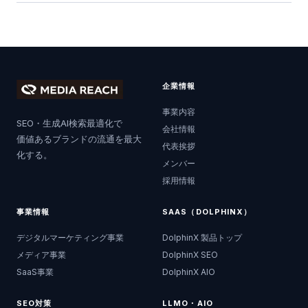
企業情報
事業内容
SEO・生成AI検索最適化で
会社情報
価値あるブランドの流通を最大
代表挨拶
化する。
メンバー
採用情報
事業情報
SAAS（DOLPHINX）
デジタルマーケティング事業
DolphinX 製品トップ
メディア事業
DolphinX SEO
SaaS事業
DolphinX AIO
SEO対策
LLMO・AIO