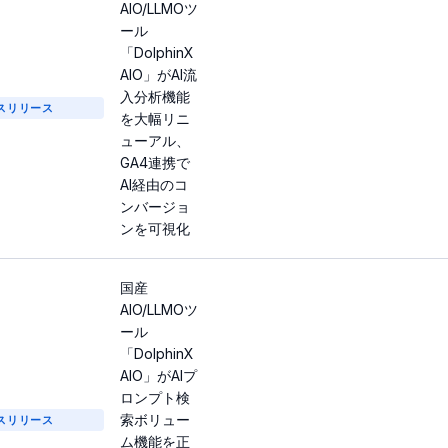
AIO/LLMOツ
ール
「DolphinX
AIO」がAI流
入分析機能
スリリース
を大幅リニ
ューアル、
GA4連携で
AI経由のコ
ンバージョ
ンを可視化
国産
AIO/LLMOツ
ール
「DolphinX
AIO」がAIプ
ロンプト検
索ボリュー
スリリース
ム機能を正