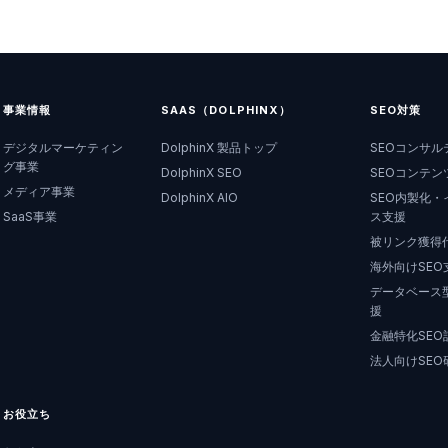
事業情報
SAAS（DOLPHINX）
SEO対策
デジタルマーケティン
DolphinX 製品トップ
SEOコンサル
グ事業
DolphinX SEO
SEOコンテン
メディア事業
DolphinX AIO
SEO内製化・
SaaS事業
ス支援
被リンク獲得
海外向けSEO
データベース型
援
金融特化SEO
法人向けSEO
お役立ち