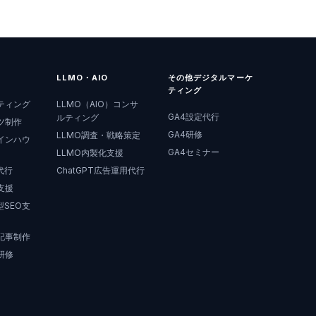
LLMO・AIO
その他デジタルマーケ
ティング
ティング
LLMO（AIO）コンサ
GA4設定代行
ルティング
ツ制作
GA4研修
LLMO調査・戦略策定
インハウ
GA4セミナー
LLMO内製化支援
代行
ChatGPT広告運用代行
支援
SEO支
記事制作
研修