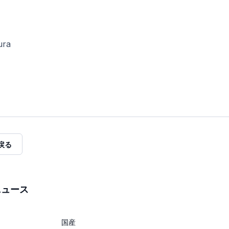
ura
戻る
ニュース
国産