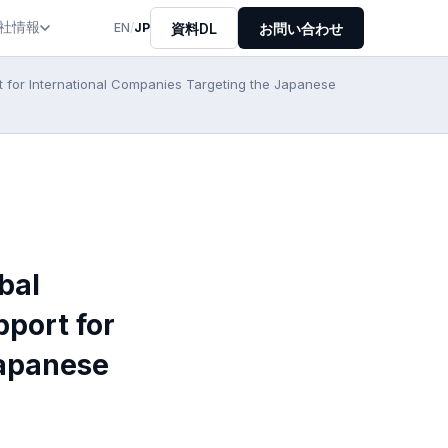
社情報
資料DL
お問い合わせ
EN
/
JP
 for International Companies Targeting the Japanese
bal
pport for
Japanese