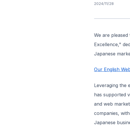
2024/11/28
We are pleased 
Excellence," ded
Japanese marke
Our English Web
Leveraging the 
has supported va
and web marketin
companies, with
Japanese busine