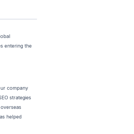
lobal
s entering the
 our company
SEO strategies
d overseas
 as helped