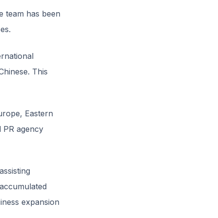
nce team has been
es.
ernational
Chinese. This
urope, Eastern
al PR agency
assisting
 accumulated
siness expansion