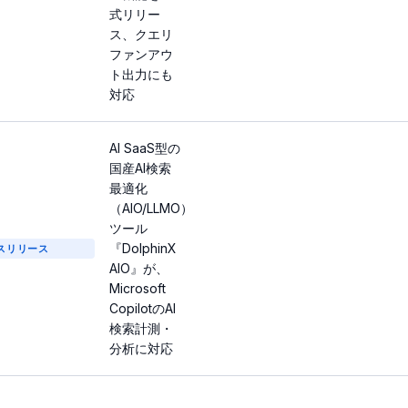
式リリー
ス、クエリ
ファンアウ
ト出力にも
対応
AI SaaS型の
国産AI検索
最適化
（AIO/LLMO）
ツール
『DolphinX
スリリース
AIO』が、
Microsoft
CopilotのAI
検索計測・
分析に対応