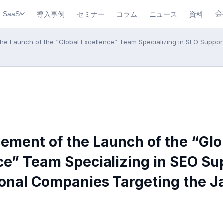
会
導入事例
セミナー
コラム
ニュース
資料
SaaS
e Launch of the “Global Excellence” Team Specializing in SEO Support
ment of the Launch of the “Glo
ce” Team Specializing in SEO Su
ional Companies Targeting the 