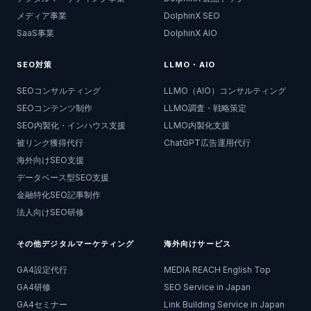
メディア事業
DolphinX SEO
SaaS事業
DolphinX AIO
SEO対策
LLMO・AIO
SEOコンサルティング
LLMO（AIO）コンサルティング
SEOコンテンツ制作
LLMO調査・戦略策定
SEO内製化・インハウス支援
LLMO内製化支援
被リンク獲得代行
ChatGPT広告運用代行
海外向けSEO支援
データベース型SEO支援
金融特化SEO記事制作
法人向けSEO研修
その他デジタルマーケティング
海外向けサービス
GA4設定代行
MEDIA REACH English Top
GA4研修
SEO Service in Japan
GA4セミナー
Link Building Service in Japan