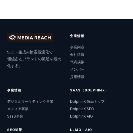
企業情報
事業内容
SEO・生成AI検索最適化で
会社情報
価値あるブランドの流通を最大
代表挨拶
化する。
メンバー
採用情報
事業情報
SAAS（DOLPHINX）
デジタルマーケティング事業
DolphinX 製品トップ
メディア事業
DolphinX SEO
SaaS事業
DolphinX AIO
SEO対策
LLMO・AIO