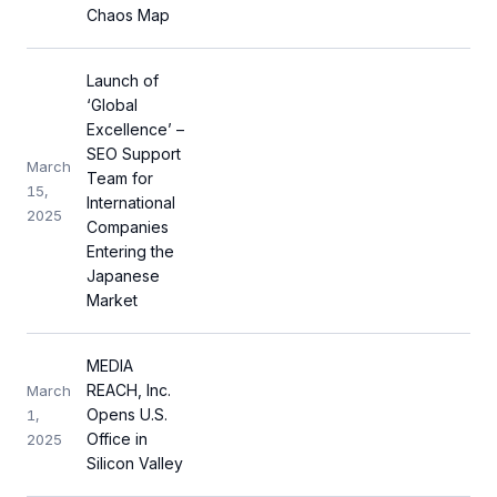
Chaos Map
Launch of
‘Global
Excellence’ –
SEO Support
March
Team for
15,
International
2025
Companies
Entering the
Japanese
Market
MEDIA
REACH, Inc.
March
Opens U.S.
1,
Office in
2025
Silicon Valley