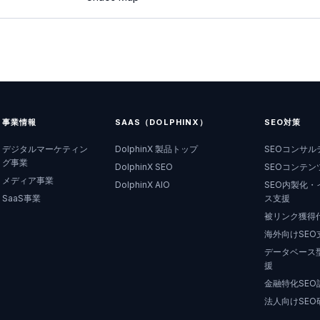
事業情報
SAAS（DOLPHINX）
SEO対策
デジタルマーケティン
DolphinX 製品トップ
SEOコンサル
グ事業
DolphinX SEO
SEOコンテン
メディア事業
DolphinX AIO
SEO内製化・
SaaS事業
ス支援
被リンク獲得
海外向けSEO
データベース型
援
金融特化SEO
法人向けSEO