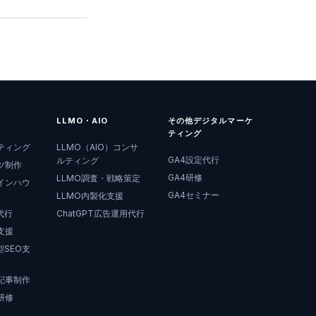
LLMO・AIO
その他デジタルマーケ
ティング
ティング
LLMO（AIO）コンサ
GA4設定代行
ルティング
ツ制作
GA4研修
LLMO調査・戦略策定
インハウ
GA4セミナー
LLMO内製化支援
代行
ChatGPT広告運用代行
支援
SEO支
記事制作
研修