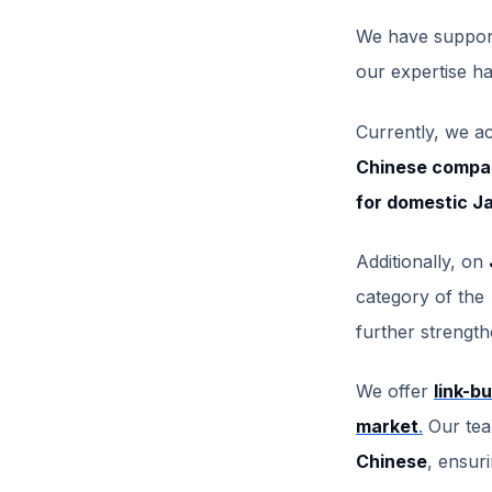
We have suppor
our expertise h
Currently, we ac
Chinese compan
for domestic J
Additionally, on
category of the
further strengt
We offer
link-b
market
.
Our tea
Chinese
, ensur