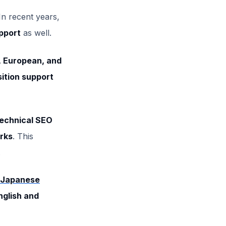
 In recent years,
upport
as well.
, European, and
sition support
echnical SEO
rks
. This
.
e Japanese
nglish and