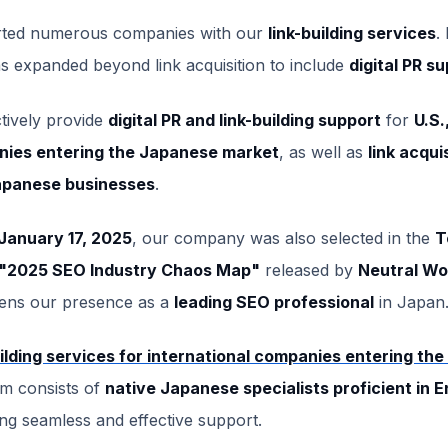
ted numerous companies with our
link-building services
.
as expanded beyond link acquisition to include
digital PR s
tively provide
digital PR and link-building support
for
U.S.
ies entering the Japanese market
, as well as
link acqui
apanese businesses
.
January 17, 2025
, our company was also selected in the
T
"2025 SEO Industry Chaos Map"
released by
Neutral Wo
hens our presence as a
leading SEO professional
in Japan
uilding services for international companies entering th
m consists of
native Japanese specialists proficient in E
ing seamless and effective support.