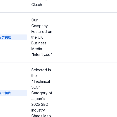
Clutch
Our
Company
Featured on
the UK
ィア掲載
Business
Media
"Intently.co"
Selected in
the
"Technical
SEO"
Category of
ィア掲載
Japan's
2025 SEO
Industry
Chaos Map