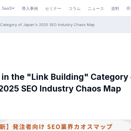
会
導入事例
セミナー
コラム
ニュース
資料
SaaS
g" Category of Japan's 2025 SEO Industry Chaos Map
 in the "Link Building" Category 
2025 SEO Industry Chaos Map