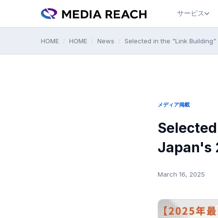
サービス
HOME
/
HOME
/
News
/
Selected in the "Link Buildin
メディア掲載
Selected
Japan's 
March 16, 2025