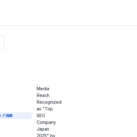
Media
Reach
Recognized
as "Top
SEO
ィア掲載
Company
Japan
2025" by