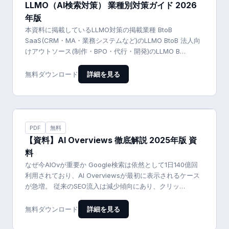
LLMO（AI検索対策） 業種別対策ガイド 2026
年版
本資料に掲載しているLLMO対策の掲載業種 BtoB
SaaS(CRM・MA・業務システムなど)のLLMO BtoB 法人向
けアウトソース(制作・BPO・代行・開発)のLLMO B…
詳細を見る
無料ダウンロード
PDF
無料
【資料】AI Overviews 徹底解説 2025年版 資
料
なぜ今AIOvが重要か Google検索は依然として1日140億回
利用されており、AI Overviewsが最初に表示されるケース
が急増。 従来のSEO流入は減少傾向にあり、クリッ…
詳細を見る
無料ダウンロード