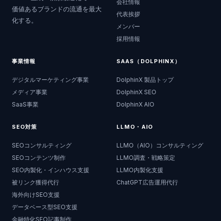
会社情報
価値あるブランドの流通を最大
代表挨拶
化する。
メンバー
採用情報
事業情報
SAAS（DOLPHINX）
デジタルマーケティング事業
DolphinX 製品トップ
メディア事業
DolphinX SEO
SaaS事業
DolphinX AIO
SEO対策
LLMO・AIO
SEOコンサルティング
LLMO（AIO）コンサルティング
SEOコンテンツ制作
LLMO調査・戦略策定
SEO内製化・インハウス支援
LLMO内製化支援
被リンク獲得代行
ChatGPT広告運用代行
海外向けSEO支援
データベース型SEO支援
金融特化SEO記事制作