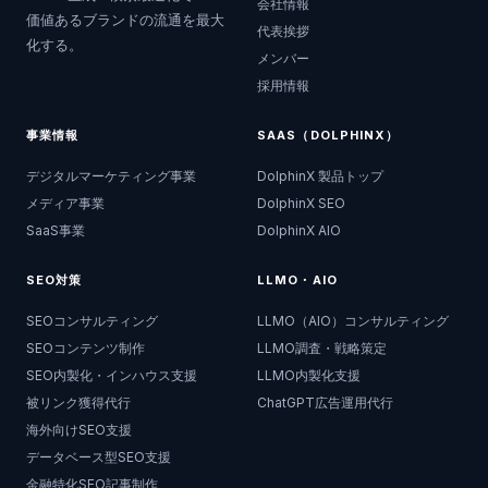
会社情報
価値あるブランドの流通を最大
代表挨拶
化する。
メンバー
採用情報
事業情報
SAAS（DOLPHINX）
デジタルマーケティング事業
DolphinX 製品トップ
メディア事業
DolphinX SEO
SaaS事業
DolphinX AIO
SEO対策
LLMO・AIO
SEOコンサルティング
LLMO（AIO）コンサルティング
SEOコンテンツ制作
LLMO調査・戦略策定
SEO内製化・インハウス支援
LLMO内製化支援
被リンク獲得代行
ChatGPT広告運用代行
海外向けSEO支援
データベース型SEO支援
金融特化SEO記事制作