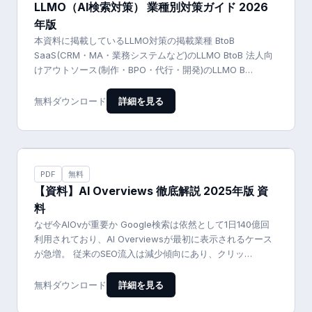
LLMO（AI検索対策） 業種別対策ガイド 2026
年版
本資料に掲載しているLLMO対策の掲載業種 BtoB
SaaS(CRM・MA・業務システムなど)のLLMO BtoB 法人向
けアウトソース(制作・BPO・代行・開発)のLLMO B…
詳細を見る
無料ダウンロード
PDF
無料
【資料】AI Overviews 徹底解説 2025年版 資
料
なぜ今AIOvが重要か Google検索は依然として1日140億回
利用されており、AI Overviewsが最初に表示されるケース
が急増。 従来のSEO流入は減少傾向にあり、クリッ…
詳細を見る
無料ダウンロード