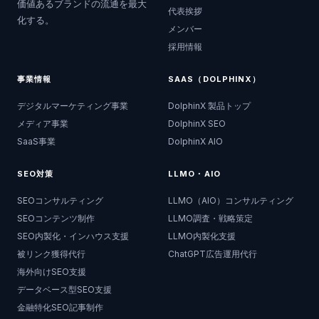
価値あるブランドの流通を最大
代表挨拶
化する。
メンバー
採用情報
事業情報
SAAS（DOLPHINX）
デジタルマーケティング事業
DolphinX 製品トップ
メディア事業
DolphinX SEO
SaaS事業
DolphinX AIO
SEO対策
LLMO・AIO
SEOコンサルティング
LLMO（AIO）コンサルティング
SEOコンテンツ制作
LLMO調査・戦略策定
SEO内製化・インハウス支援
LLMO内製化支援
被リンク獲得代行
ChatGPT広告運用代行
海外向けSEO支援
データベース型SEO支援
金融特化SEO記事制作