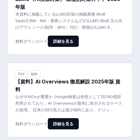
年版
本資料に掲載しているLLMO対策の掲載業種 BtoB
SaaS(CRM・MA・業務システムなど)のLLMO BtoB 法人向
けアウトソース(制作・BPO・代行・開発)のLLMO B…
詳細を見る
無料ダウンロード
PDF
無料
【資料】AI Overviews 徹底解説 2025年版 資
料
なぜ今AIOvが重要か Google検索は依然として1日140億回
利用されており、AI Overviewsが最初に表示されるケース
が急増。 従来のSEO流入は減少傾向にあり、クリッ…
詳細を見る
無料ダウンロード