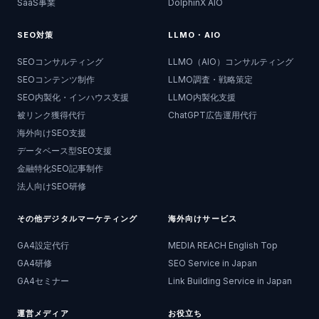
SaaS事業
DolphinX AIO
SEO対策
LLMO・AIO
SEOコンサルティング
LLMO（AIO）コンサルティング
SEOコンテンツ制作
LLMO調査・戦略策定
SEO内製化・インハウス支援
LLMO内製化支援
被リンク獲得代行
ChatGPT広告運用代行
海外向けSEO支援
データベース型SEO支援
金融特化SEO記事制作
法人向けSEO研修
その他デジタルマーケティング
海外向けサービス
GA4設定代行
MEDIA REACH English Top
GA4研修
SEO Service in Japan
GA4セミナー
Link Building Service in Japan
運営メディア
お役立ち