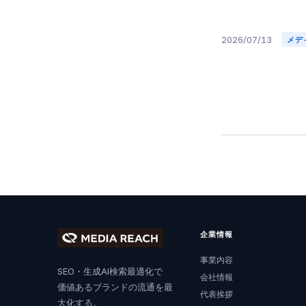
2026/07/13
メデ
企業情報
事業内容
SEO・生成AI検索最適化で
会社情報
価値あるブランドの流通を最
代表挨拶
大化する。