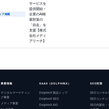
サービスを
提供開始 -
企業のAI検
ィア掲載
索対策の
「自走」を
支援【株式
会社メディ
アリーチ】
事業情報
SAAS（DOLPHINX）
SEO対策
デジタルマーケティン
DolphinX 製品トップ
SEOコンサル
グ事業
DolphinX SEO
SEOコンテン
メディア事業
DolphinX AIO
SEO内製化・