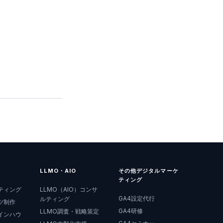
LLMO・AIO
その他デジタルマーケ
ティング
ティング
LLMO（AIO）コンサ
GA4設定代行
ルティング
ツ制作
GA4研修
LLMO調査・戦略策定
インハウ