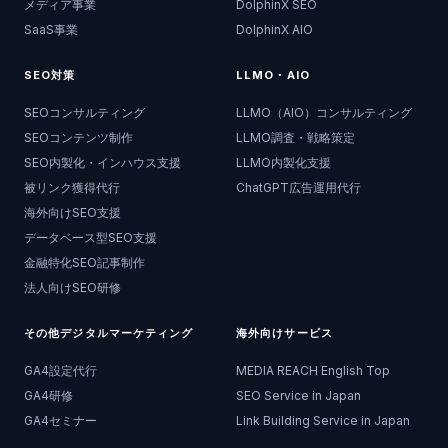
メディア事業
DolphinX SEO
SaaS事業
DolphinX AIO
SEO対策
LLMO・AIO
SEOコンサルティング
LLMO（AIO）コンサルティング
SEOコンテンツ制作
LLMO調査・戦略策定
SEO内製化・インハウス支援
LLMO内製化支援
被リンク獲得代行
ChatGPT広告運用代行
海外向けSEO支援
データベース型SEO支援
金融特化SEO記事制作
法人向けSEO研修
その他デジタルマーケティング
海外向けサービス
GA4設定代行
MEDIA REACH English Top
GA4研修
SEO Service in Japan
GA4セミナー
Link Building Service in Japan