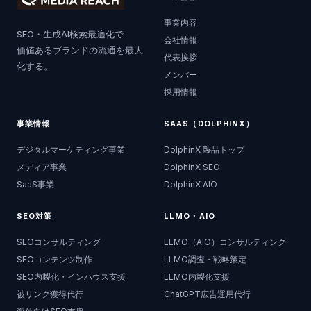
事業内容
SEO・生成AI検索最適化で
会社情報
価値あるブランドの流通を最大
代表挨拶
化する。
メンバー
採用情報
事業情報
SAAS（DOLPHINX）
デジタルマーケティング事業
DolphinX 製品トップ
メディア事業
DolphinX SEO
SaaS事業
DolphinX AIO
SEO対策
LLMO・AIO
SEOコンサルティング
LLMO（AIO）コンサルティング
SEOコンテンツ制作
LLMO調査・戦略策定
SEO内製化・インハウス支援
LLMO内製化支援
被リンク獲得代行
ChatGPT広告運用代行