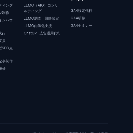
ティング
LLMO（AIO）コンサ
GA4設定代行
ルティング
ツ制作
GA4研修
LLMO調査・戦略策定
インハウ
GA4セミナー
LLMO内製化支援
代行
ChatGPT広告運用代行
支援
SEO支
記事制作
研修