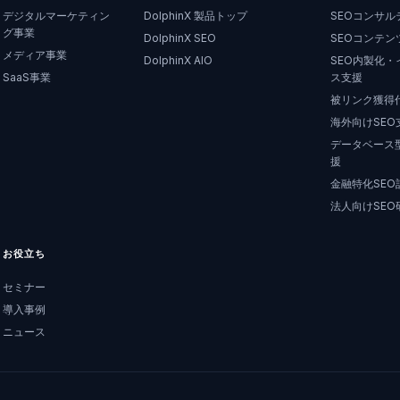
デジタルマーケティン
DolphinX 製品トップ
SEOコンサル
グ事業
DolphinX SEO
SEOコンテン
メディア事業
DolphinX AIO
SEO内製化・
SaaS事業
ス支援
被リンク獲得
海外向けSEO
データベース型
援
金融特化SEO
法人向けSEO
お役立ち
セミナー
導入事例
ニュース