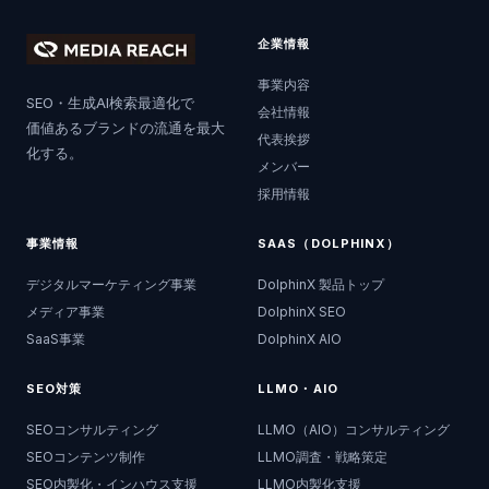
企業情報
事業内容
SEO・生成AI検索最適化で
会社情報
価値あるブランドの流通を最大
代表挨拶
化する。
メンバー
採用情報
事業情報
SAAS（DOLPHINX）
デジタルマーケティング事業
DolphinX 製品トップ
メディア事業
DolphinX SEO
SaaS事業
DolphinX AIO
SEO対策
LLMO・AIO
SEOコンサルティング
LLMO（AIO）コンサルティング
SEOコンテンツ制作
LLMO調査・戦略策定
SEO内製化・インハウス支援
LLMO内製化支援