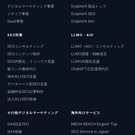
デジタルマーケティング事業
DolphinX 製品トップ
メディア事業
DolphinX SEO
SaaS事業
DolphinX AIO
SEO対策
LLMO・AIO
SEOコンサルティング
LLMO（AIO）コンサルティング
SEOコンテンツ制作
LLMO調査・戦略策定
SEO内製化・インハウス支援
LLMO内製化支援
被リンク獲得代行
ChatGPT広告運用代行
海外向けSEO支援
データベース型SEO支援
金融特化SEO記事制作
法人向けSEO研修
その他デジタルマーケティング
海外向けサービス
GA4設定代行
MEDIA REACH English Top
GA4研修
SEO Service in Japan