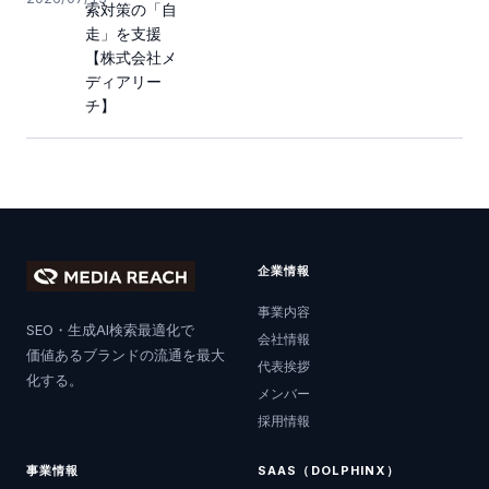
索対策の「自
走」を支援
【株式会社メ
ディアリー
チ】
企業情報
事業内容
SEO・生成AI検索最適化で
会社情報
価値あるブランドの流通を最大
代表挨拶
化する。
メンバー
採用情報
事業情報
SAAS（DOLPHINX）