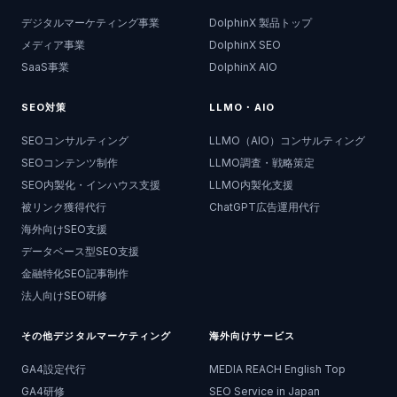
デジタルマーケティング事業
DolphinX 製品トップ
メディア事業
DolphinX SEO
SaaS事業
DolphinX AIO
SEO対策
LLMO・AIO
SEOコンサルティング
LLMO（AIO）コンサルティング
SEOコンテンツ制作
LLMO調査・戦略策定
SEO内製化・インハウス支援
LLMO内製化支援
被リンク獲得代行
ChatGPT広告運用代行
海外向けSEO支援
データベース型SEO支援
金融特化SEO記事制作
法人向けSEO研修
その他デジタルマーケティング
海外向けサービス
GA4設定代行
MEDIA REACH English Top
GA4研修
SEO Service in Japan