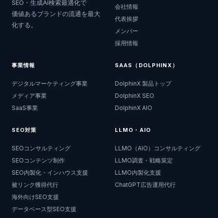
SEO・生成AI検索最適化で
会社情報
価値あるブランドの流通を最大
代表挨拶
化する。
メンバー
採用情報
事業情報
SAAS（DOLPHINX）
デジタルマーケティング事業
DolphinX 製品トップ
メディア事業
DolphinX SEO
SaaS事業
DolphinX AIO
SEO対策
LLMO・AIO
SEOコンサルティング
LLMO（AIO）コンサルティング
SEOコンテンツ制作
LLMO調査・戦略策定
SEO内製化・インハウス支援
LLMO内製化支援
被リンク獲得代行
ChatGPT広告運用代行
海外向けSEO支援
データベース型SEO支援