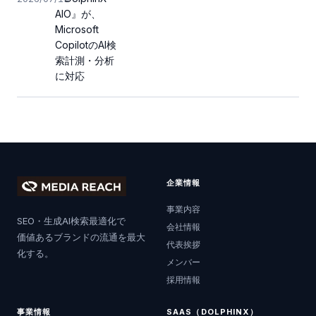
AIO』が、
Microsoft
CopilotのAI検
索計測・分析
に対応
企業情報
事業内容
SEO・生成AI検索最適化で
会社情報
価値あるブランドの流通を最大
代表挨拶
化する。
メンバー
採用情報
事業情報
SAAS（DOLPHINX）