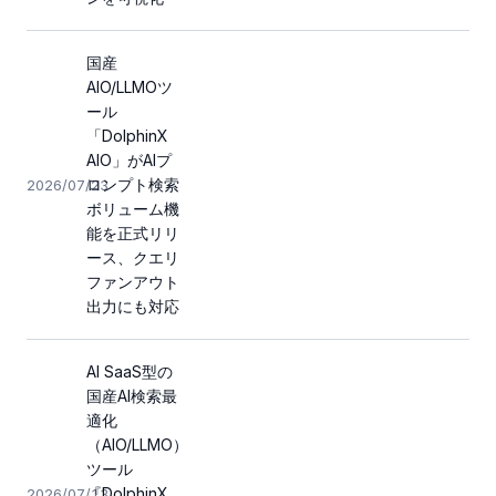
国産
AIO/LLMOツ
ール
「DolphinX
AIO」がAIプ
ロンプト検索
2026/07/23
ボリューム機
能を正式リリ
ース、クエリ
ファンアウト
出力にも対応
AI SaaS型の
国産AI検索最
適化
（AIO/LLMO）
ツール
『DolphinX
2026/07/13