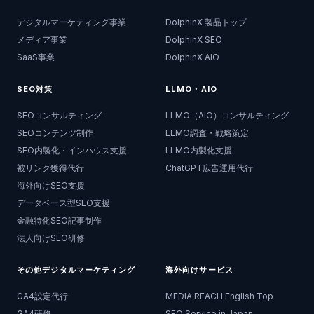
デジタルマーケティング事業
DolphinX 製品トップ
メディア事業
DolphinX SEO
SaaS事業
DolphinX AIO
SEO対策
LLMO・AIO
SEOコンサルティング
LLMO（AIO）コンサルティング
SEOコンテンツ制作
LLMO調査・戦略策定
SEO内製化・インハウス支援
LLMO内製化支援
被リンク獲得代行
ChatGPT広告運用代行
海外向けSEO支援
データベース型SEO支援
金融特化SEO記事制作
法人向けSEO研修
その他デジタルマーケティング
海外向けサービス
GA4設定代行
MEDIA REACH English Top
GA4研修
SEO Service in Japan