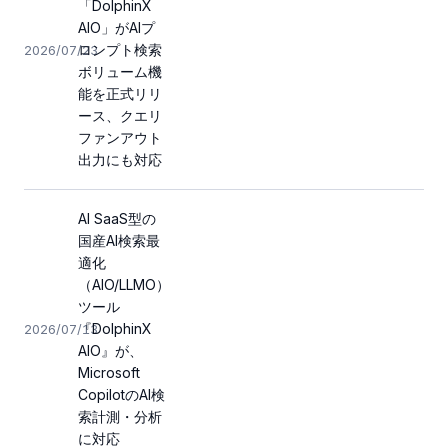
「DolphinX
AIO」がAIプ
ロンプト検索
2026/07/23
ボリューム機
能を正式リリ
ース、クエリ
ファンアウト
出力にも対応
AI SaaS型の
国産AI検索最
適化
（AIO/LLMO）
ツール
『DolphinX
2026/07/13
AIO』が、
Microsoft
CopilotのAI検
索計測・分析
に対応