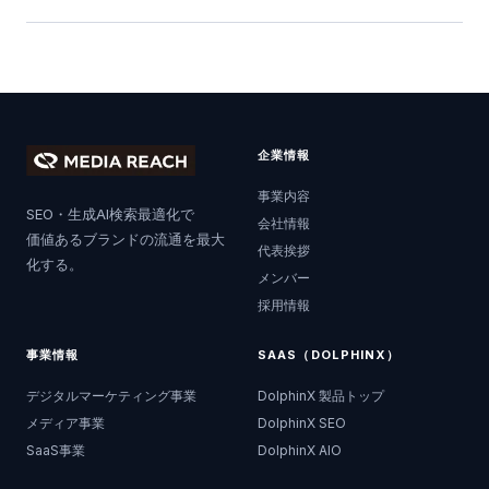
企業情報
事業内容
SEO・生成AI検索最適化で
会社情報
価値あるブランドの流通を最大
代表挨拶
化する。
メンバー
採用情報
事業情報
SAAS（DOLPHINX）
デジタルマーケティング事業
DolphinX 製品トップ
メディア事業
DolphinX SEO
SaaS事業
DolphinX AIO