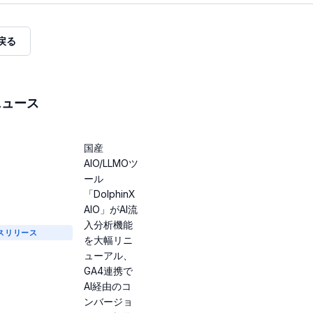
戻る
ニュース
国産
AIO/LLMOツ
ール
「DolphinX
AIO」がAI流
入分析機能
スリリース
を大幅リニ
ューアル、
GA4連携で
AI経由のコ
ンバージョ