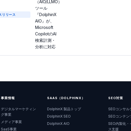
（AIO/LLMO）
ツール
『DolphinX
スリリース
AIO』が、
Microsoft
CopilotのAI
検索計測・
分析に対応
事業情報
SAAS（DOLPHINX）
SEO対策
デジタルマーケティン
DolphinX 製品トップ
SEOコンサル
グ事業
DolphinX SEO
SEOコンテン
メディア事業
DolphinX AIO
SEO内製化・
SaaS事業
ス支援