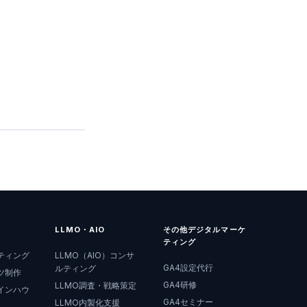
LLMO・AIO
その他デジタルマーケ
ティング
ティング
LLMO（AIO）コンサ
GA4設定代行
ルティング
ツ制作
GA4研修
LLMO調査・戦略策定
インハウ
GA4セミナー
LLMO内製化支援