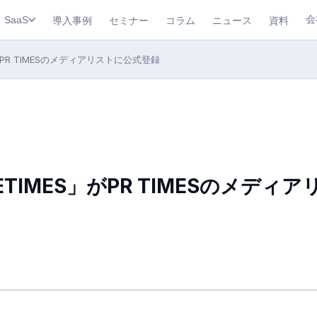
会
導入事例
セミナー
コラム
ニュース
資料
SaaS
」がPR TIMESのメディアリストに公式登録
ETIMES」がPR TIMESのメディ