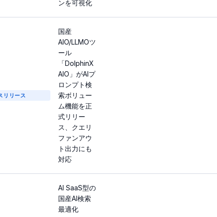
ンを可視化
国産
AIO/LLMOツ
ール
「DolphinX
AIO」がAIプ
ロンプト検
索ボリュー
スリリース
ム機能を正
式リリー
ス、クエリ
ファンアウ
ト出力にも
対応
AI SaaS型の
国産AI検索
最適化