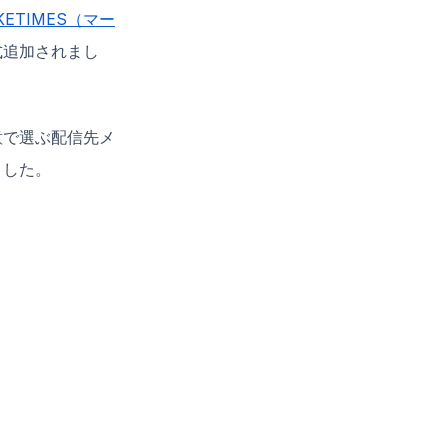
KETIMES（マー
式追加されまし
意で選ぶ配信先メ
ました。