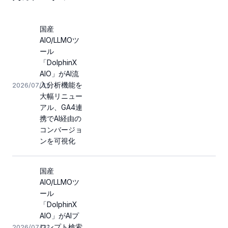
国産
AIO/LLMOツ
ール
「DolphinX
AIO」がAI流
入分析機能を
2026/07/31
大幅リニュー
アル、GA4連
携でAI経由の
コンバージョ
ンを可視化
国産
AIO/LLMOツ
ール
「DolphinX
AIO」がAIプ
ロンプト検索
2026/07/23