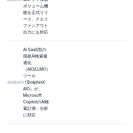
ボリューム機
能を正式リリ
ース、クエリ
ファンアウト
出力にも対応
AI SaaS型の
国産AI検索最
適化
（AIO/LLMO）
ツール
『DolphinX
2026/07/13
AIO』が、
Microsoft
CopilotのAI検
索計測・分析
に対応