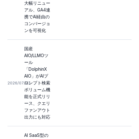
大幅リニュー
アル、GA4連
携でAI経由の
コンバージョ
ンを可視化
国産
AIO/LLMOツ
ール
「DolphinX
AIO」がAIプ
ロンプト検索
2026/07/23
ボリューム機
能を正式リリ
ース、クエリ
ファンアウト
出力にも対応
AI SaaS型の