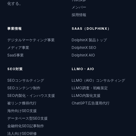
化する。
メンバー
採用情報
事業情報
SAAS（DOLPHINX）
デジタルマーケティング事業
DolphinX 製品トップ
メディア事業
DolphinX SEO
SaaS事業
DolphinX AIO
SEO対策
LLMO・AIO
SEOコンサルティング
LLMO（AIO）コンサルティング
SEOコンテンツ制作
LLMO調査・戦略策定
SEO内製化・インハウス支援
LLMO内製化支援
被リンク獲得代行
ChatGPT広告運用代行
海外向けSEO支援
データベース型SEO支援
金融特化SEO記事制作
法人向けSEO研修