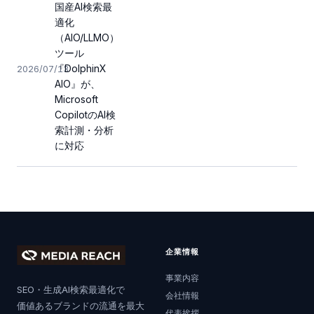
国産AI検索最
適化
（AIO/LLMO）
ツール
『DolphinX
2026/07/13
AIO』が、
Microsoft
CopilotのAI検
索計測・分析
に対応
企業情報
事業内容
SEO・生成AI検索最適化で
会社情報
価値あるブランドの流通を最大
代表挨拶