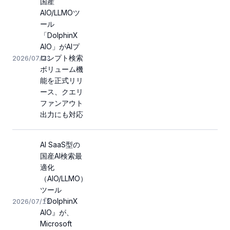
国産
AIO/LLMOツ
ール
「DolphinX
AIO」がAIプ
ロンプト検索
2026/07/23
ボリューム機
能を正式リリ
ース、クエリ
ファンアウト
出力にも対応
AI SaaS型の
国産AI検索最
適化
（AIO/LLMO）
ツール
『DolphinX
2026/07/13
AIO』が、
Microsoft