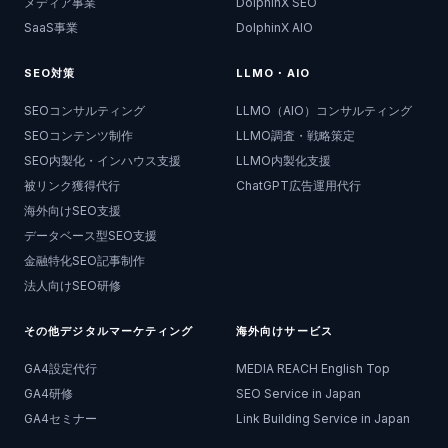
メディア事業
DolphinX SEO
SaaS事業
DolphinX AIO
SEO対策
LLMO・AIO
SEOコンサルティング
LLMO（AIO）コンサルティング
SEOコンテンツ制作
LLMO調査・戦略策定
SEO内製化・インハウス支援
LLMO内製化支援
被リンク獲得代行
ChatGPT広告運用代行
海外向けSEO支援
データベース型SEO支援
金融特化SEO記事制作
法人向けSEO研修
その他デジタルマーケティング
海外向けサービス
GA4設定代行
MEDIA REACH English Top
GA4研修
SEO Service in Japan
GA4セミナー
Link Building Service in Japan