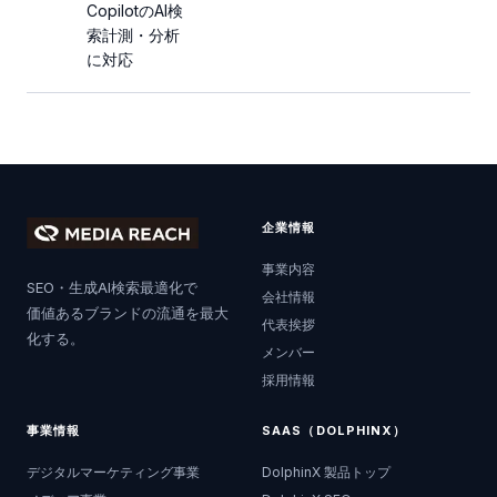
CopilotのAI検
索計測・分析
に対応
企業情報
事業内容
SEO・生成AI検索最適化で
会社情報
価値あるブランドの流通を最大
代表挨拶
化する。
メンバー
採用情報
事業情報
SAAS（DOLPHINX）
デジタルマーケティング事業
DolphinX 製品トップ