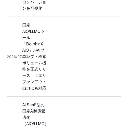
コンバージョ
ンを可視化
国産
AIO/LLMOツ
ール
「DolphinX
AIO」がAIプ
ロンプト検索
2026/07/23
ボリューム機
能を正式リリ
ース、クエリ
ファンアウト
出力にも対応
AI SaaS型の
国産AI検索最
適化
（AIO/LLMO）