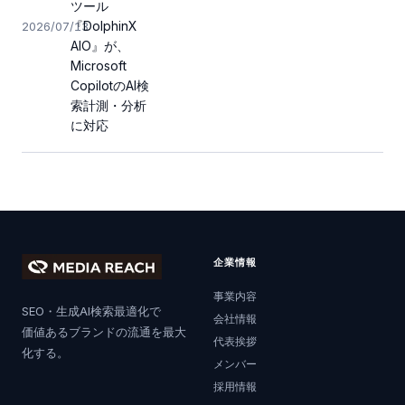
ツール
『DolphinX
2026/07/13
AIO』が、
Microsoft
CopilotのAI検
索計測・分析
に対応
企業情報
事業内容
SEO・生成AI検索最適化で
会社情報
価値あるブランドの流通を最大
代表挨拶
化する。
メンバー
採用情報