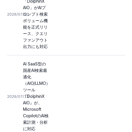
「DolphinX
AIO」がAIプ
ロンプト検索
2026/07/23
ボリューム機
能を正式リリ
ース、クエリ
ファンアウト
出力にも対応
AI SaaS型の
国産AI検索最
適化
（AIO/LLMO）
ツール
『DolphinX
2026/07/13
AIO』が、
Microsoft
CopilotのAI検
索計測・分析
に対応