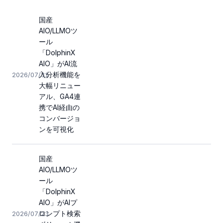
国産
AIO/LLMOツ
ール
「DolphinX
AIO」がAI流
入分析機能を
2026/07/31
大幅リニュー
アル、GA4連
携でAI経由の
コンバージョ
ンを可視化
国産
AIO/LLMOツ
ール
「DolphinX
AIO」がAIプ
ロンプト検索
2026/07/23