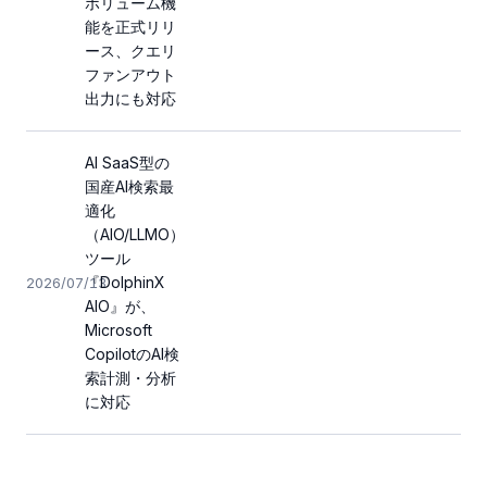
ボリューム機
能を正式リリ
ース、クエリ
ファンアウト
出力にも対応
AI SaaS型の
国産AI検索最
適化
（AIO/LLMO）
ツール
『DolphinX
2026/07/13
AIO』が、
Microsoft
CopilotのAI検
索計測・分析
に対応