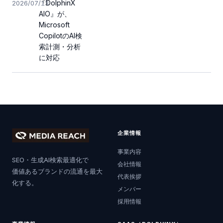
『DolphinX
2026/07/13
AIO』が、
Microsoft
CopilotのAI検
索計測・分析
に対応
企業情報
事業内容
SEO・生成AI検索最適化で
会社情報
価値あるブランドの流通を最大
代表挨拶
化する。
メンバー
採用情報