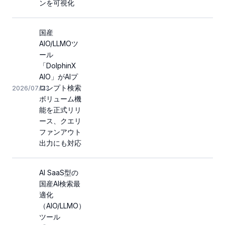
ンを可視化
国産
AIO/LLMOツ
ール
「DolphinX
AIO」がAIプ
ロンプト検索
2026/07/23
ボリューム機
能を正式リリ
ース、クエリ
ファンアウト
出力にも対応
AI SaaS型の
国産AI検索最
適化
（AIO/LLMO）
ツール