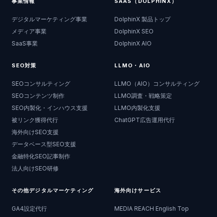
事業情報
SAAS（DOLPHINX）
デジタルマーケティング事業
DolphinX 製品トップ
メディア事業
DolphinX SEO
SaaS事業
DolphinX AIO
SEO対策
LLMO・AIO
SEOコンサルティング
LLMO（AIO）コンサルティング
SEOコンテンツ制作
LLMO調査・戦略策定
SEO内製化・インハウス支援
LLMO内製化支援
被リンク獲得代行
ChatGPT広告運用代行
海外向けSEO支援
データベース型SEO支援
金融特化SEO記事制作
法人向けSEO研修
その他デジタルマーケティング
海外向けサービス
GA4設定代行
MEDIA REACH English Top