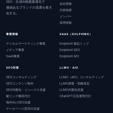
SEO・生成AI検索最適化で
会社情報
価値あるブランドの流通を最大
代表挨拶
化する。
メンバー
採用情報
事業情報
SAAS（DOLPHINX）
デジタルマーケティング事業
DolphinX 製品トップ
メディア事業
DolphinX SEO
SaaS事業
DolphinX AIO
SEO対策
LLMO・AIO
SEOコンサルティング
LLMO（AIO）コンサルティング
SEOコンテンツ制作
LLMO調査・戦略策定
SEO内製化・インハウス支援
LLMO内製化支援
被リンク獲得代行
ChatGPT広告運用代行
海外向けSEO支援
データベース型SEO支援