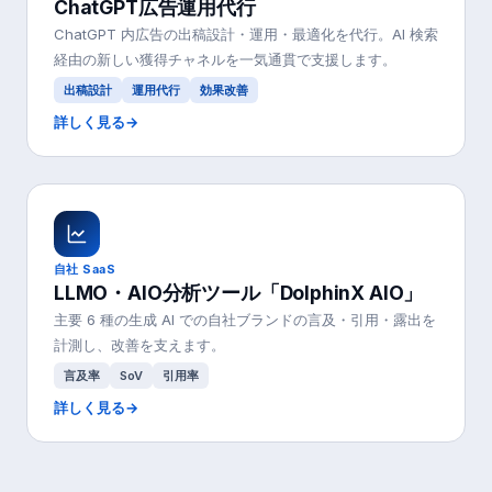
ChatGPT広告運用代行
ChatGPT 内広告の出稿設計・運用・最適化を代行。AI 検索
経由の新しい獲得チャネルを一気通貫で支援します。
出稿設計
運用代行
効果改善
詳しく見る
→
自社 SaaS
LLMO・AIO分析ツール「DolphinX AIO」
主要 6 種の生成 AI での自社ブランドの言及・引用・露出を
計測し、改善を支えます。
言及率
SoV
引用率
詳しく見る
→