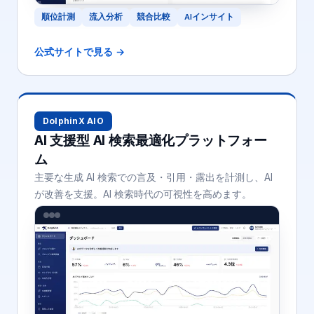
順位計測
流入分析
競合比較
AIインサイト
公式サイトで見る →
DolphinX AIO
AI 支援型 AI 検索最適化プラットフォー
ム
主要な生成 AI 検索での言及・引用・露出を計測し、AI
が改善を支援。AI 検索時代の可視性を高めます。